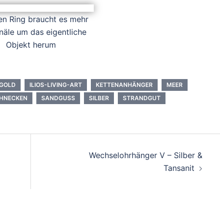
nen Ring braucht es mehr
näle um das eigentliche
Objekt herum
GOLD
ILIOS-LIVING-ART
KETTENANHÄNGER
MEER
HNECKEN
SANDGUSS
SILBER
STRANDGUT
Wechselohrhänger V – Silber &
Tansanit