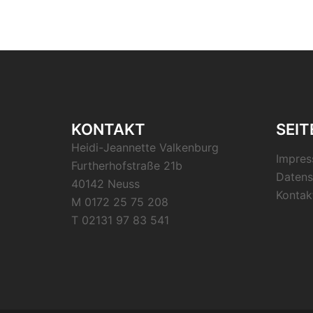
KONTAKT
SEIT
Heidi-Jeannette Valkenburg
Impre
Furtherhofstraße 21b
Datens
40142 Neuss
Kontak
M 0172 25 75 208
T 02131 97 83 541