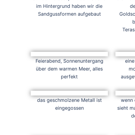
im Hintergrund haben wir die
de
Sandgussformen aufgebaut
Goldsc
b
Teras
Feierabend, Sonnenuntergang
eine
über dem warmen Meer, alles
mo
perfekt
ausgew
das geschmolzene Metall ist
wenn 
eingegossen
sieht m
d