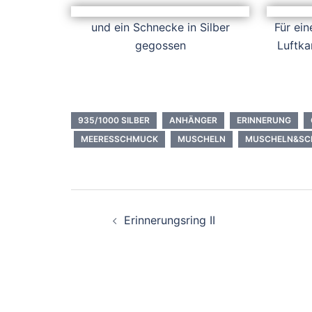
und ein Schnecke in Silber
Für ei
gegossen
Luftka
935/1000 SILBER
ANHÄNGER
ERINNERUNG
MEERESSCHMUCK
MUSCHELN
MUSCHELN&SC
Beitragsnavigation
Erinnerungsring II