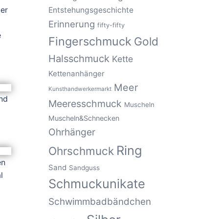
der
Entstehungsgeschichte
Erinnerung
fifty-fifty
e
Fingerschmuck
Gold
Halsschmuck
Kette
Kettenanhänger
Meer
Kunsthandwerkermarkt
nd
Meeresschmuck
Muscheln
Muscheln&Schnecken
Ohrhänger
Ring
Ohrschmuck
en
Sand
Sandguss
l
Schmuckunikate
Schwimmbadbändchen