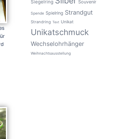
Silber
Siegelring
Souvenir
Strandgut
Spielring
Spende
Unikat
Strandring
Text
es
Unikatschmuck
für
Wechselohrhänger
rd
Weihnachtsausstellung