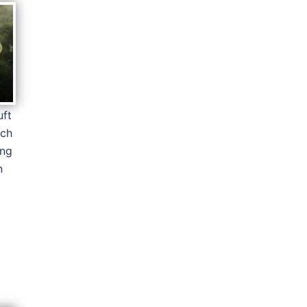
uft
ich
ung
n