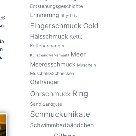
Entstehungsgeschichte
Erinnerung
fifty-fifty
ieß
Fingerschmuck
Gold
so
Halsschmuck
Kette
da
Kettenanhänger
en
Meer
Kunsthandwerkermarkt
.
Meeresschmuck
Muscheln
Muscheln&Schnecken
Ohrhänger
Ring
Ohrschmuck
Sand
Sandguss
Schmuckunikate
Schwimmbadbändchen