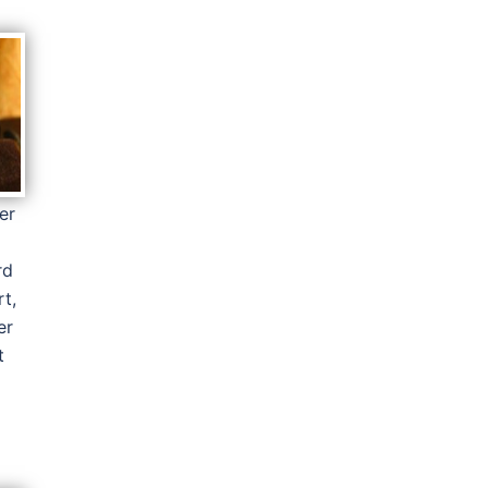
er
rd
t,
er
t