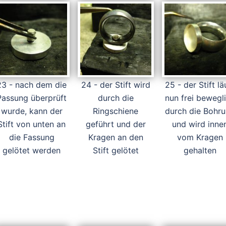
23 - nach dem die
24 - der Stift wird
25 - der Stift lä
Passung überprüft
durch die
nun frei bewegl
wurde, kann der
Ringschiene
durch die Bohr
Stift von unten an
geführt und der
und wird inne
die Fassung
Kragen an den
vom Kragen
gelötet werden
Stift gelötet
gehalten