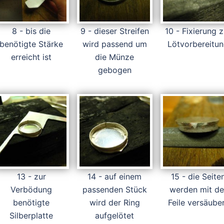
8 - bis die
9 - dieser Streifen
10 - Fixierung z
benötigte Stärke
wird passend um
Lötvorbereitu
erreicht ist
die Münze
gebogen
13 - zur
14 - auf einem
15 - die Seite
Verbödung
passenden Stück
werden mit de
benötigte
wird der Ring
Feile versäube
Silberplatte
aufgelötet