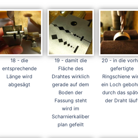
18 - die
19 - damit die
20 - in die vorh
entsprechende
Fläche des
gefertigte
Länge wird
Drahtes wirklich
Ringschiene wi
abgesägt
gerade auf dem
ein Loch gebohr
Boden der
durch das spät
Fassung steht
der Draht läuf
wird im
Scharnierkaliber
plan gefeilt