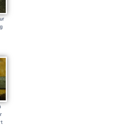
ur
ng
n
r
rt