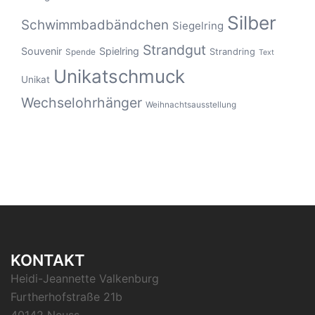
Silber
Schwimmbadbändchen
Siegelring
Strandgut
Souvenir
Spielring
Strandring
Spende
Text
Unikatschmuck
Unikat
Wechselohrhänger
Weihnachtsausstellung
KONTAKT
Heidi-Jeannette Valkenburg
Furtherhofstraße 21b