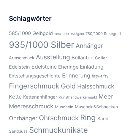
Schlagwörter
585/1000 Gelbgold
750/1000 Roségold
585/1000 Roségold
935/1000 Silber
Anhänger
Ausstellung
Brillanten
Armschmuck
Collier
Edelsteine
Einladung
Edelstein
Eheringe
Erinnerung
Entstehungsgeschichte
fifty-fifty
Fingerschmuck
Gold
Halsschmuck
Meer
Kette
Kettenanhänger
Kunsthandwerkermarkt
Meeresschmuck
Muscheln&Schnecken
Muscheln
Ring
Ohrschmuck
Ohrhänger
Sand
Schmuckunikate
Sandguss