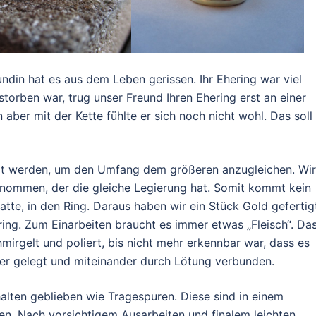
undin hat es aus dem Leben gerissen. Ihr Ehering war viel
storben war, trug unser Freund Ihren Ehering erst an einer
 aber mit der Kette fühlte er sich noch nicht wohl. Das soll
ügt werden, um den Umfang dem größeren anzugleichen. Wir
nommen, der die gleiche Legierung hat. Somit kommt kein
atte, in den Ring. Daraus haben wir ein Stück Gold gefertig
ering. Zum Einarbeiten braucht es immer etwas „Fleisch“. Da
mirgelt und poliert, bis nicht mehr erkennbar war, dass es
er gelegt und miteinander durch Lötung verbunden.
halten geblieben wie Tragespuren. Diese sind in einem
n. Nach vorsichtigem Ausarbeiten und finalem leichten