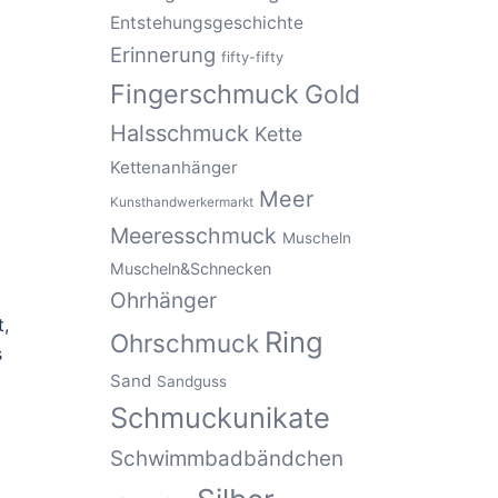
Entstehungsgeschichte
Erinnerung
fifty-fifty
Fingerschmuck
Gold
Halsschmuck
Kette
Kettenanhänger
Meer
Kunsthandwerkermarkt
Meeresschmuck
Muscheln
Muscheln&Schnecken
Ohrhänger
t,
Ring
Ohrschmuck
s
Sand
Sandguss
Schmuckunikate
Schwimmbadbändchen