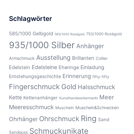
Schlagwörter
585/1000 Gelbgold
750/1000 Roségold
585/1000 Roségold
935/1000 Silber
Anhänger
Ausstellung
Brillanten
Armschmuck
Collier
Edelsteine
Einladung
Edelstein
Eheringe
Erinnerung
Entstehungsgeschichte
fifty-fifty
Fingerschmuck
Gold
Halsschmuck
Meer
Kette
Kettenanhänger
Kunsthandwerkermarkt
Meeresschmuck
Muscheln&Schnecken
Muscheln
Ring
Ohrschmuck
Ohrhänger
Sand
Schmuckunikate
Sandguss