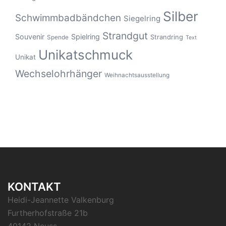
Silber
Schwimmbadbändchen
Siegelring
Strandgut
Souvenir
Spielring
Strandring
Spende
Text
Unikatschmuck
Unikat
Wechselohrhänger
Weihnachtsausstellung
KONTAKT
Heidi-Jeannette Valkenburg
Furtherhofstraße 21b