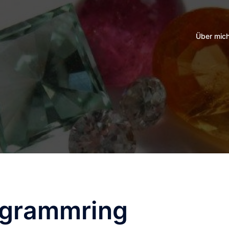
Über mic
grammring