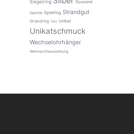
Silber
Siegelring
Souvenir
Strandgut
Spielring
Spende
Unikat
Strandring
Text
Unikatschmuck
Wechselohrhänger
Weihnachtsausstellung