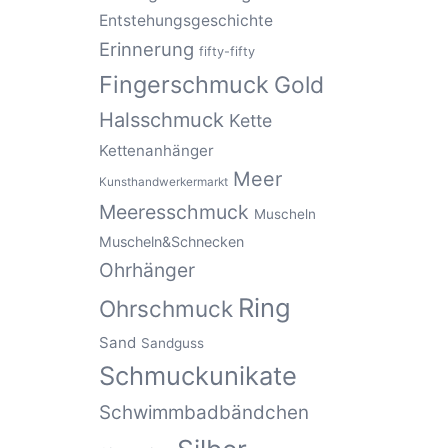
Entstehungsgeschichte
Erinnerung
fifty-fifty
Fingerschmuck
Gold
Halsschmuck
Kette
Kettenanhänger
Meer
Kunsthandwerkermarkt
Meeresschmuck
Muscheln
Muscheln&Schnecken
Ohrhänger
Ring
Ohrschmuck
Sand
Sandguss
Schmuckunikate
Schwimmbadbändchen