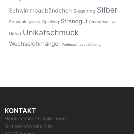
Silber
Schwimmbadbändchen
Siegelring
Strandgut
Souvenir
Spielring
Strandring
Spende
Text
Unikatschmuck
Unikat
Wechselohrhänger
Weihnachtsausstellung
KONTAKT
Heidi-Jeannette Valkenburg
Furtherhofstraße 21b