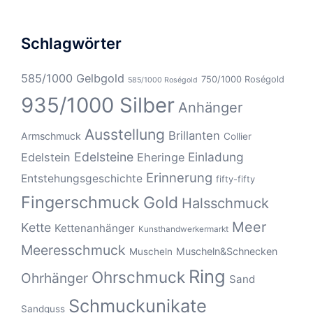
Schlagwörter
585/1000 Gelbgold
750/1000 Roségold
585/1000 Roségold
935/1000 Silber
Anhänger
Ausstellung
Brillanten
Armschmuck
Collier
Edelsteine
Einladung
Edelstein
Eheringe
Erinnerung
Entstehungsgeschichte
fifty-fifty
Fingerschmuck
Gold
Halsschmuck
Meer
Kette
Kettenanhänger
Kunsthandwerkermarkt
Meeresschmuck
Muscheln&Schnecken
Muscheln
Ring
Ohrschmuck
Ohrhänger
Sand
Schmuckunikate
Sandguss