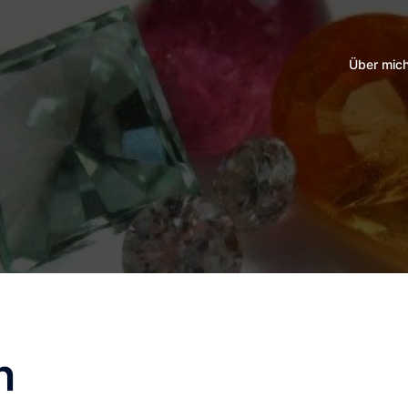
Über mic
n