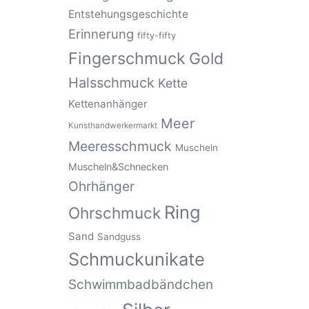
Entstehungsgeschichte
Erinnerung
fifty-fifty
Fingerschmuck
Gold
Halsschmuck
Kette
Kettenanhänger
Meer
Kunsthandwerkermarkt
Meeresschmuck
Muscheln
Muscheln&Schnecken
Ohrhänger
Ring
Ohrschmuck
Sand
Sandguss
Schmuckunikate
Schwimmbadbändchen