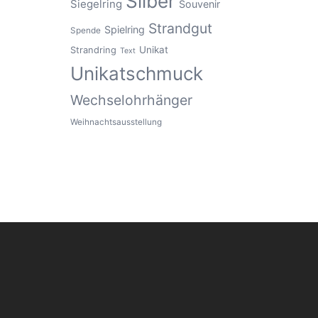
Silber
Siegelring
Souvenir
Strandgut
Spielring
Spende
Unikat
Strandring
Text
Unikatschmuck
Wechselohrhänger
Weihnachtsausstellung