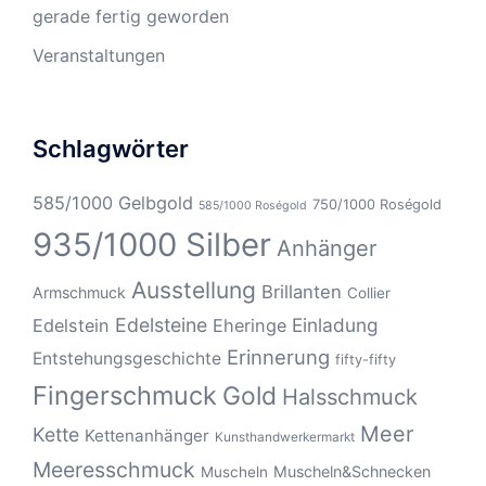
gerade fertig geworden
Veranstaltungen
Schlagwörter
585/1000 Gelbgold
750/1000 Roségold
585/1000 Roségold
935/1000 Silber
Anhänger
Ausstellung
Brillanten
Armschmuck
Collier
Edelsteine
Einladung
Edelstein
Eheringe
Erinnerung
Entstehungsgeschichte
fifty-fifty
Fingerschmuck
Gold
Halsschmuck
Meer
Kette
Kettenanhänger
Kunsthandwerkermarkt
Meeresschmuck
Muscheln&Schnecken
Muscheln