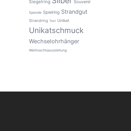
Silber
Siegelring
Souvenir
Strandgut
Spielring
Spende
Unikat
Strandring
Text
Unikatschmuck
Wechselohrhänger
Weihnachtsausstellung