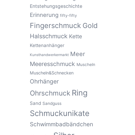
Entstehungsgeschichte
Erinnerung
fifty-fifty
Fingerschmuck
Gold
Halsschmuck
Kette
Kettenanhänger
Meer
Kunsthandwerkermarkt
Meeresschmuck
Muscheln
Muscheln&Schnecken
Ohrhänger
Ring
Ohrschmuck
Sand
Sandguss
Schmuckunikate
Schwimmbadbändchen