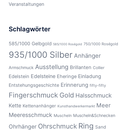
Veranstaltungen
Schlagwörter
585/1000 Gelbgold
750/1000 Roségold
585/1000 Roségold
935/1000 Silber
Anhänger
Ausstellung
Brillanten
Armschmuck
Collier
Edelsteine
Einladung
Edelstein
Eheringe
Erinnerung
Entstehungsgeschichte
fifty-fifty
Fingerschmuck
Gold
Halsschmuck
Meer
Kette
Kettenanhänger
Kunsthandwerkermarkt
Meeresschmuck
Muscheln&Schnecken
Muscheln
Ring
Ohrschmuck
Ohrhänger
Sand