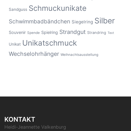
Schmuckunikate
Sandguss
Silber
Schwimmbadbändchen
Siegelring
Strandgut
Souvenir
Spielring
Strandring
Spende
Text
Unikatschmuck
Unikat
Wechselohrhänger
Weihnachtsausstellung
KONTAKT
Heidi-Jeannette Valkenburg