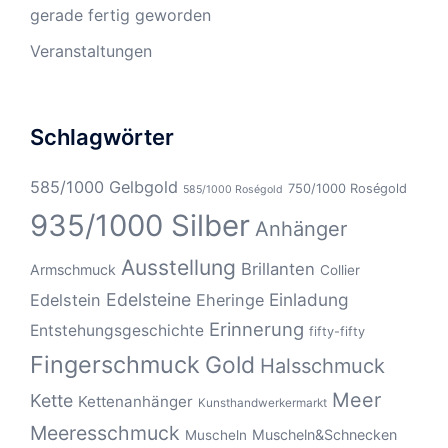
gerade fertig geworden
Veranstaltungen
Schlagwörter
585/1000 Gelbgold
750/1000 Roségold
585/1000 Roségold
935/1000 Silber
Anhänger
Ausstellung
Brillanten
Armschmuck
Collier
Edelsteine
Einladung
Edelstein
Eheringe
Erinnerung
Entstehungsgeschichte
fifty-fifty
Fingerschmuck
Gold
Halsschmuck
Meer
Kette
Kettenanhänger
Kunsthandwerkermarkt
Meeresschmuck
Muscheln&Schnecken
Muscheln