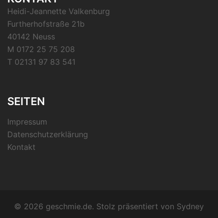
Heidi-Jeannette Valkenburg
Furtherhofstraße 21b
40142 Neuss
M 0172 25 75 208
T 02131 97 83 541
SEITEN
Impressum
Datenschutzerklärung
Kontakt
© 2026 geschmie.de. Stolz präsentiert von
Sydney