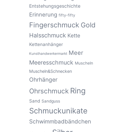
Entstehungsgeschichte
Erinnerung
fifty-fifty
Fingerschmuck
Gold
Halsschmuck
Kette
Kettenanhänger
Meer
Kunsthandwerkermarkt
Meeresschmuck
Muscheln
Muscheln&Schnecken
Ohrhänger
Ring
Ohrschmuck
Sand
Sandguss
Schmuckunikate
Schwimmbadbändchen