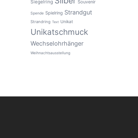
Silber
Siegelring
Souvenir
Strandgut
Spielring
Spende
Unikat
Strandring
Text
Unikatschmuck
Wechselohrhänger
Weihnachtsausstellung