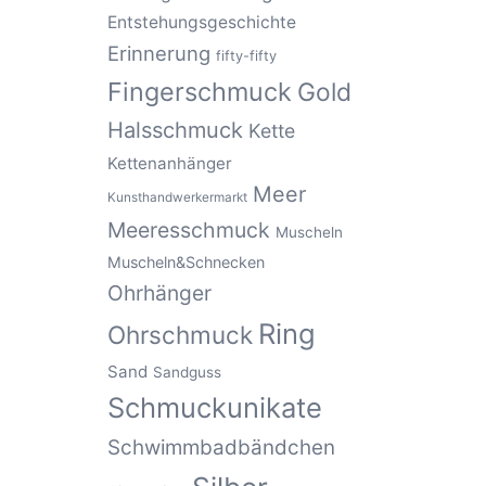
Entstehungsgeschichte
Erinnerung
fifty-fifty
Fingerschmuck
Gold
Halsschmuck
Kette
Kettenanhänger
Meer
Kunsthandwerkermarkt
Meeresschmuck
Muscheln
Muscheln&Schnecken
Ohrhänger
Ring
Ohrschmuck
Sand
Sandguss
Schmuckunikate
Schwimmbadbändchen