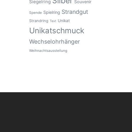
Silber
Siegelring
Souvenir
Strandgut
Spielring
Spende
Unikat
Strandring
Text
Unikatschmuck
Wechselohrhänger
Weihnachtsausstellung