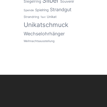
Silber
Siegelring
Souvenir
Strandgut
Spielring
Spende
Unikat
Strandring
Text
Unikatschmuck
Wechselohrhänger
Weihnachtsausstellung