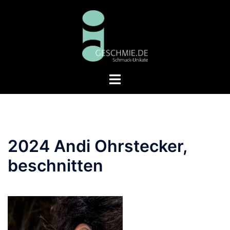
Zum
Inhalt
springen
Menü
umschalten
2024 Andi Ohrstecker,
beschnitten