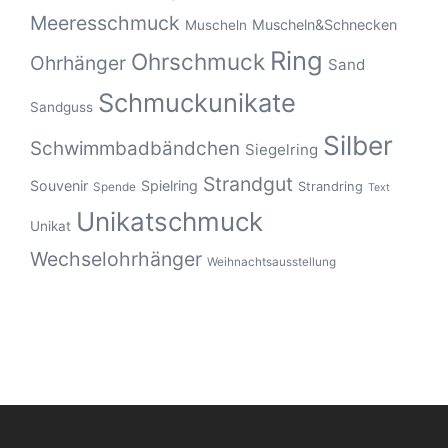
Meeresschmuck
Muscheln&Schnecken
Muscheln
Ring
Ohrschmuck
Ohrhänger
Sand
Schmuckunikate
Sandguss
Silber
Schwimmbadbändchen
Siegelring
Strandgut
Souvenir
Spielring
Strandring
Spende
Text
Unikatschmuck
Unikat
Wechselohrhänger
Weihnachtsausstellung