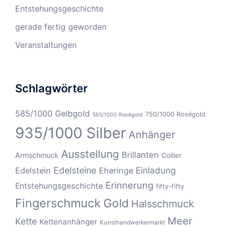
Entstehungsgeschichte
gerade fertig geworden
Veranstaltungen
Schlagwörter
585/1000 Gelbgold
750/1000 Roségold
585/1000 Roségold
935/1000 Silber
Anhänger
Ausstellung
Brillanten
Armschmuck
Collier
Edelsteine
Einladung
Edelstein
Eheringe
Erinnerung
Entstehungsgeschichte
fifty-fifty
Fingerschmuck
Gold
Halsschmuck
Meer
Kette
Kettenanhänger
Kunsthandwerkermarkt