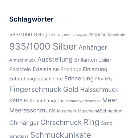
Schlagwörter
585/1000 Gelbgold
750/1000 Roségold
585/1000 Roségold
935/1000 Silber
Anhänger
Ausstellung
Brillanten
Armschmuck
Collier
Edelsteine
Einladung
Edelstein
Eheringe
Erinnerung
Entstehungsgeschichte
fifty-fifty
Fingerschmuck
Gold
Halsschmuck
Meer
Kette
Kettenanhänger
Kunsthandwerkermarkt
Meeresschmuck
Muscheln&Schnecken
Muscheln
Ring
Ohrschmuck
Ohrhänger
Sand
Schmuckunikate
Sandguss