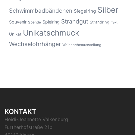
Silber
Schwimmbadbändchen
Siegelring
Strandgut
Souvenir
Spielring
Strandring
Spende
Text
Unikatschmuck
Unikat
Wechselohrhänger
Weihnachtsausstellung
KONTAKT
Heidi-Jeannette Valkenburg
Furtherhofstraße 21b