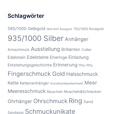
Schlagwörter
585/1000 Gelbgold
750/1000 Roségold
585/1000 Roségold
935/1000 Silber
Anhänger
Ausstellung
Brillanten
Armschmuck
Collier
Edelsteine
Einladung
Edelstein
Eheringe
Erinnerung
Entstehungsgeschichte
fifty-fifty
Fingerschmuck
Gold
Halsschmuck
Meer
Kette
Kettenanhänger
Kunsthandwerkermarkt
Meeresschmuck
Muscheln&Schnecken
Muscheln
Ring
Ohrschmuck
Ohrhänger
Sand
Schmuckunikate
Sandguss