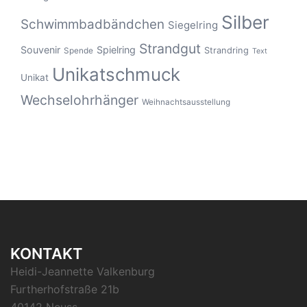
Silber
Schwimmbadbändchen
Siegelring
Strandgut
Souvenir
Spielring
Strandring
Spende
Text
Unikatschmuck
Unikat
Wechselohrhänger
Weihnachtsausstellung
KONTAKT
Heidi-Jeannette Valkenburg
Furtherhofstraße 21b