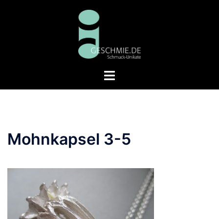
Zum
Inhalt
springen
Menü
umschalten
Mohnkapsel 3-5