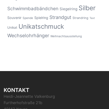
Silber
Schwimmbadbändchen
Siegelring
Strandgut
Souvenir
Spielring
Strandring
Spende
Text
Unikatschmuck
Unikat
Wechselohrhänger
Weihnachtsausstellung
KONTAKT
Heidi-Jeannette Valkenburg
Furtherhofstraße 21b