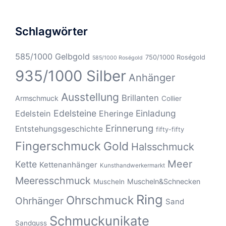
Schlagwörter
585/1000 Gelbgold
750/1000 Roségold
585/1000 Roségold
935/1000 Silber
Anhänger
Ausstellung
Brillanten
Armschmuck
Collier
Edelsteine
Einladung
Edelstein
Eheringe
Erinnerung
Entstehungsgeschichte
fifty-fifty
Fingerschmuck
Gold
Halsschmuck
Meer
Kette
Kettenanhänger
Kunsthandwerkermarkt
Meeresschmuck
Muscheln&Schnecken
Muscheln
Ring
Ohrschmuck
Ohrhänger
Sand
Schmuckunikate
Sandguss