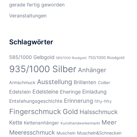
gerade fertig geworden
Veranstaltungen
Schlagwörter
585/1000 Gelbgold
750/1000 Roségold
585/1000 Roségold
935/1000 Silber
Anhänger
Ausstellung
Brillanten
Armschmuck
Collier
Edelsteine
Einladung
Edelstein
Eheringe
Erinnerung
Entstehungsgeschichte
fifty-fifty
Fingerschmuck
Gold
Halsschmuck
Meer
Kette
Kettenanhänger
Kunsthandwerkermarkt
Meeresschmuck
Muscheln&Schnecken
Muscheln