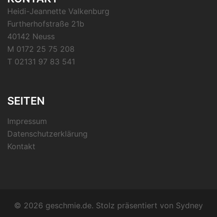
Heidi-Jeannette Valkenburg
Furtherhofstraße 21b
40142 Neuss
M 0172 25 75 208
T 02131 97 83 541
SEITEN
Impressum
Datenschutzerklärung
Kontakt
© 2026 geschmie.de. Stolz präsentiert von
Sydney