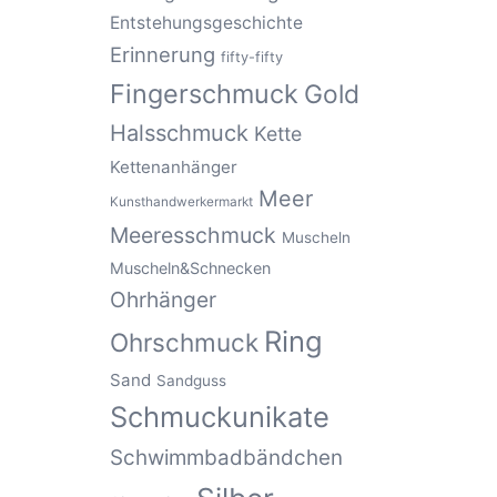
Entstehungsgeschichte
Erinnerung
fifty-fifty
Fingerschmuck
Gold
Halsschmuck
Kette
Kettenanhänger
Meer
Kunsthandwerkermarkt
Meeresschmuck
Muscheln
Muscheln&Schnecken
Ohrhänger
Ring
Ohrschmuck
Sand
Sandguss
Schmuckunikate
Schwimmbadbändchen