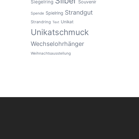
Silber
Siegelring
Souvenir
Strandgut
Spielring
Spende
Unikat
Strandring
Text
Unikatschmuck
Wechselohrhänger
Weihnachtsausstellung