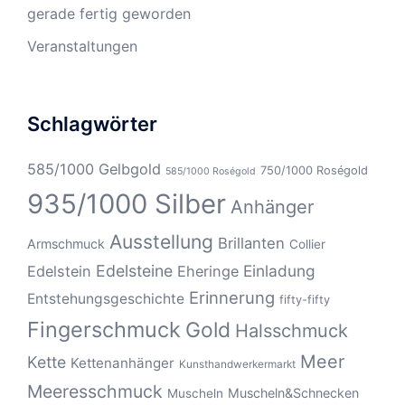
gerade fertig geworden
Veranstaltungen
Schlagwörter
585/1000 Gelbgold
750/1000 Roségold
585/1000 Roségold
935/1000 Silber
Anhänger
Ausstellung
Brillanten
Armschmuck
Collier
Edelsteine
Einladung
Edelstein
Eheringe
Erinnerung
Entstehungsgeschichte
fifty-fifty
Fingerschmuck
Gold
Halsschmuck
Meer
Kette
Kettenanhänger
Kunsthandwerkermarkt
Meeresschmuck
Muscheln&Schnecken
Muscheln