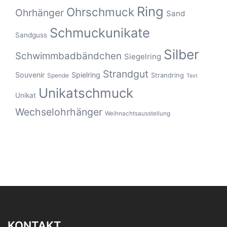
Ring
Ohrschmuck
Ohrhänger
Sand
Schmuckunikate
Sandguss
Silber
Schwimmbadbändchen
Siegelring
Strandgut
Souvenir
Spielring
Strandring
Spende
Text
Unikatschmuck
Unikat
Wechselohrhänger
Weihnachtsausstellung
KONTAKT