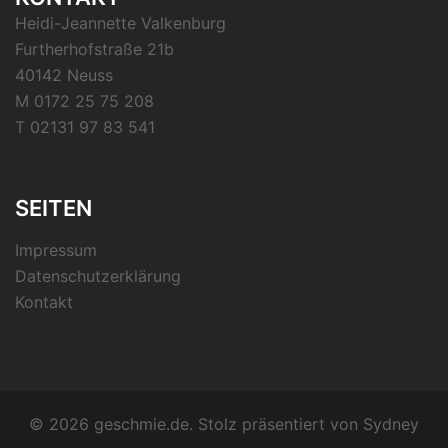
Heidi-Jeannette Valkenburg
Furtherhofstraße 21b
40142 Neuss
M 0172 25 75 208
T 02131 97 83 541
SEITEN
Impressum
Datenschutzerklärung
Kontakt
© 2026 geschmie.de. Stolz präsentiert von
Sydney