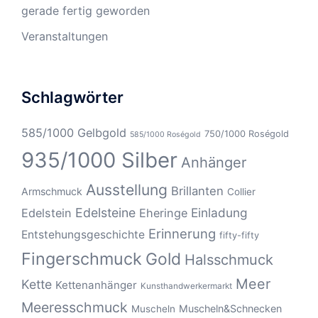
gerade fertig geworden
Veranstaltungen
Schlagwörter
585/1000 Gelbgold
750/1000 Roségold
585/1000 Roségold
935/1000 Silber
Anhänger
Ausstellung
Brillanten
Armschmuck
Collier
Edelsteine
Einladung
Edelstein
Eheringe
Erinnerung
Entstehungsgeschichte
fifty-fifty
Fingerschmuck
Gold
Halsschmuck
Meer
Kette
Kettenanhänger
Kunsthandwerkermarkt
Meeresschmuck
Muscheln&Schnecken
Muscheln