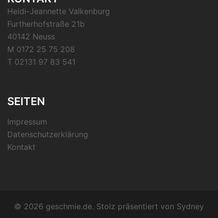
Heidi-Jeannette Valkenburg
Furtherhofstraße 21b
40142 Neuss
M 0172 25 75 208
T 02131 97 83 541
SEITEN
Impressum
Datenschutzerklärung
Kontakt
© 2026 geschmie.de. Stolz präsentiert von
Sydney