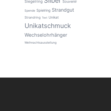
Silber
Siegelring
Souvenir
Strandgut
Spielring
Spende
Unikat
Strandring
Text
Unikatschmuck
Wechselohrhänger
Weihnachtsausstellung