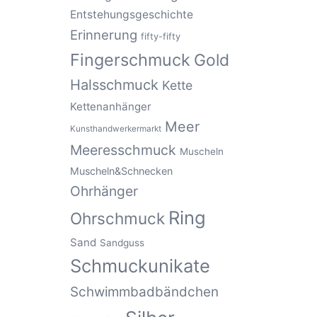
Entstehungsgeschichte
Erinnerung
fifty-fifty
Fingerschmuck
Gold
Halsschmuck
Kette
Kettenanhänger
Meer
Kunsthandwerkermarkt
Meeresschmuck
Muscheln
Muscheln&Schnecken
Ohrhänger
Ring
Ohrschmuck
Sand
Sandguss
Schmuckunikate
Schwimmbadbändchen