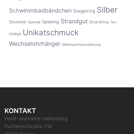
Silber
Schwimmbadbändchen
Siegelring
Strandgut
Souvenir
Spielring
Strandring
Spende
Text
Unikatschmuck
Unikat
Wechselohrhänger
Weihnachtsausstellung
KONTAKT
Heidi-Jeannette Valkenburg
Furtherhofstraße 21b