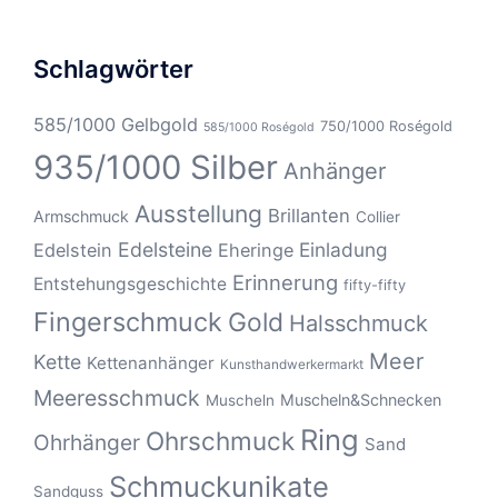
Schlagwörter
585/1000 Gelbgold
750/1000 Roségold
585/1000 Roségold
935/1000 Silber
Anhänger
Ausstellung
Brillanten
Armschmuck
Collier
Edelsteine
Einladung
Edelstein
Eheringe
Erinnerung
Entstehungsgeschichte
fifty-fifty
Fingerschmuck
Gold
Halsschmuck
Meer
Kette
Kettenanhänger
Kunsthandwerkermarkt
Meeresschmuck
Muscheln&Schnecken
Muscheln
Ring
Ohrschmuck
Ohrhänger
Sand
Schmuckunikate
Sandguss