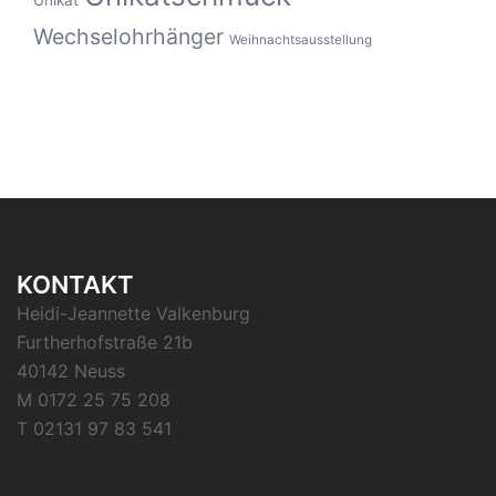
Unikat
Wechselohrhänger
Weihnachtsausstellung
KONTAKT
Heidi-Jeannette Valkenburg
Furtherhofstraße 21b
40142 Neuss
M 0172 25 75 208
T 02131 97 83 541