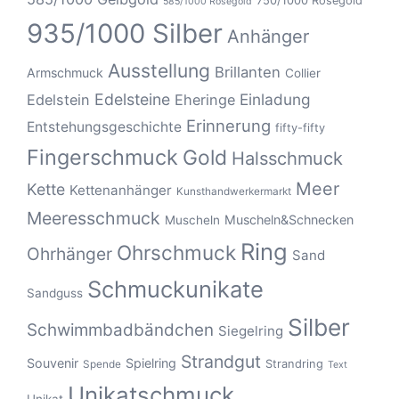
750/1000 Roségold
585/1000 Roségold
935/1000 Silber
Anhänger
Ausstellung
Brillanten
Armschmuck
Collier
Edelsteine
Einladung
Edelstein
Eheringe
Erinnerung
Entstehungsgeschichte
fifty-fifty
Fingerschmuck
Gold
Halsschmuck
Meer
Kette
Kettenanhänger
Kunsthandwerkermarkt
Meeresschmuck
Muscheln&Schnecken
Muscheln
Ring
Ohrschmuck
Ohrhänger
Sand
Schmuckunikate
Sandguss
Silber
Schwimmbadbändchen
Siegelring
Strandgut
Souvenir
Spielring
Strandring
Spende
Text
Unikatschmuck