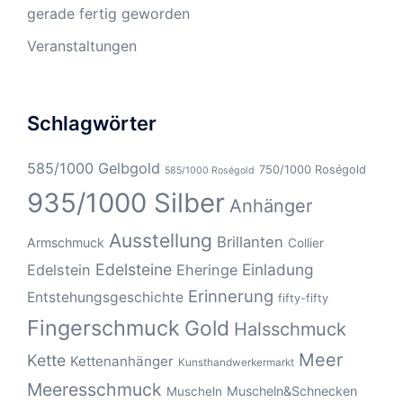
gerade fertig geworden
Veranstaltungen
Schlagwörter
585/1000 Gelbgold
750/1000 Roségold
585/1000 Roségold
935/1000 Silber
Anhänger
Ausstellung
Brillanten
Armschmuck
Collier
Edelsteine
Einladung
Edelstein
Eheringe
Erinnerung
Entstehungsgeschichte
fifty-fifty
Fingerschmuck
Gold
Halsschmuck
Meer
Kette
Kettenanhänger
Kunsthandwerkermarkt
Meeresschmuck
Muscheln&Schnecken
Muscheln