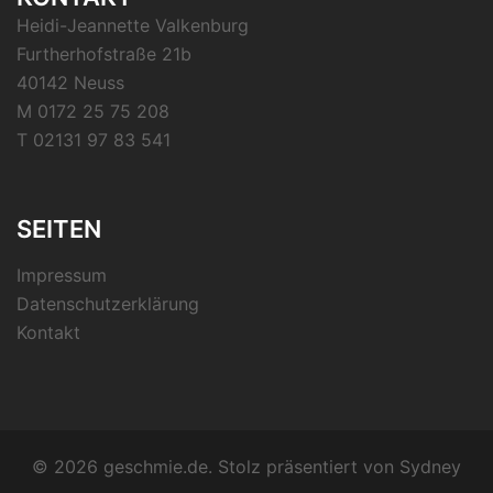
Heidi-Jeannette Valkenburg
Furtherhofstraße 21b
40142 Neuss
M 0172 25 75 208
T 02131 97 83 541
SEITEN
Impressum
Datenschutzerklärung
Kontakt
© 2026 geschmie.de. Stolz präsentiert von
Sydney