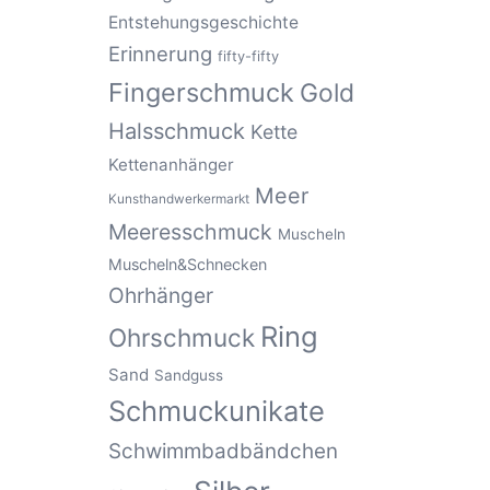
Entstehungsgeschichte
Erinnerung
fifty-fifty
Fingerschmuck
Gold
Halsschmuck
Kette
Kettenanhänger
Meer
Kunsthandwerkermarkt
Meeresschmuck
Muscheln
Muscheln&Schnecken
Ohrhänger
Ring
Ohrschmuck
Sand
Sandguss
Schmuckunikate
Schwimmbadbändchen