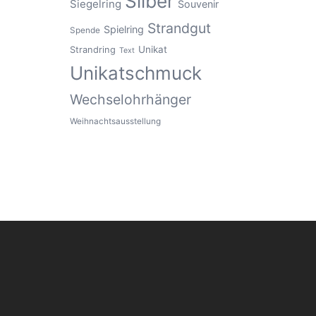
Silber
Siegelring
Souvenir
Strandgut
Spielring
Spende
Unikat
Strandring
Text
Unikatschmuck
Wechselohrhänger
Weihnachtsausstellung