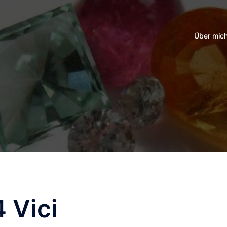
Über mic
 Vici