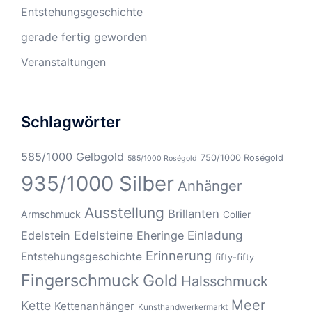
Entstehungsgeschichte
gerade fertig geworden
Veranstaltungen
Schlagwörter
585/1000 Gelbgold
750/1000 Roségold
585/1000 Roségold
935/1000 Silber
Anhänger
Ausstellung
Brillanten
Armschmuck
Collier
Edelsteine
Einladung
Edelstein
Eheringe
Erinnerung
Entstehungsgeschichte
fifty-fifty
Fingerschmuck
Gold
Halsschmuck
Meer
Kette
Kettenanhänger
Kunsthandwerkermarkt