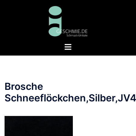
Zum
Inhalt
springen
Menü
umschalten
Brosche
Schneeflöckchen,Silber,JV4