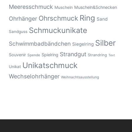
Meeresschmuck
Muscheln&Schnecken
Muscheln
Ring
Ohrschmuck
Ohrhänger
Sand
Schmuckunikate
Sandguss
Silber
Schwimmbadbändchen
Siegelring
Strandgut
Souvenir
Spielring
Strandring
Spende
Text
Unikatschmuck
Unikat
Wechselohrhänger
Weihnachtsausstellung