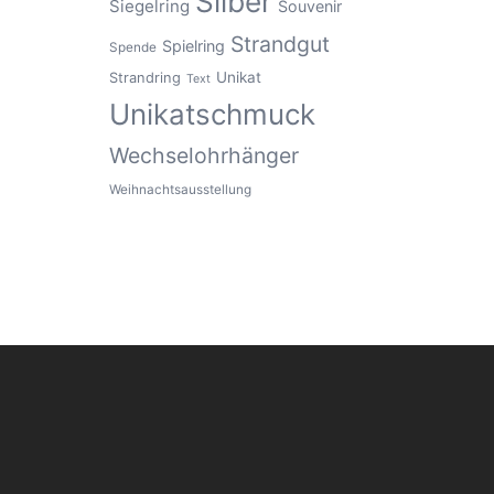
Silber
Siegelring
Souvenir
Strandgut
Spielring
Spende
Unikat
Strandring
Text
Unikatschmuck
Wechselohrhänger
Weihnachtsausstellung