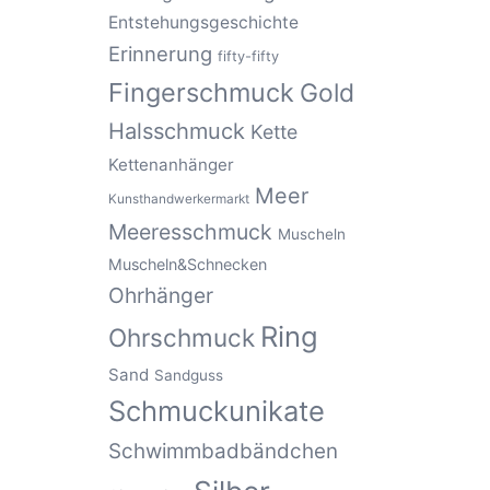
Entstehungsgeschichte
Erinnerung
fifty-fifty
Fingerschmuck
Gold
Halsschmuck
Kette
Kettenanhänger
Meer
Kunsthandwerkermarkt
Meeresschmuck
Muscheln
Muscheln&Schnecken
Ohrhänger
Ring
Ohrschmuck
Sand
Sandguss
Schmuckunikate
Schwimmbadbändchen