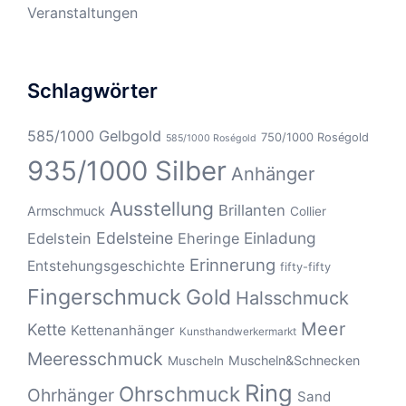
Veranstaltungen
Schlagwörter
585/1000 Gelbgold
750/1000 Roségold
585/1000 Roségold
935/1000 Silber
Anhänger
Ausstellung
Brillanten
Armschmuck
Collier
Edelsteine
Einladung
Edelstein
Eheringe
Erinnerung
Entstehungsgeschichte
fifty-fifty
Fingerschmuck
Gold
Halsschmuck
Meer
Kette
Kettenanhänger
Kunsthandwerkermarkt
Meeresschmuck
Muscheln&Schnecken
Muscheln
Ring
Ohrschmuck
Ohrhänger
Sand