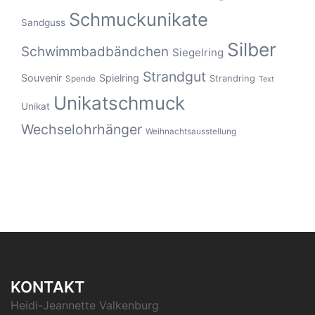
Schmuckunikate
Sandguss
Silber
Schwimmbadbändchen
Siegelring
Strandgut
Souvenir
Spielring
Strandring
Spende
Text
Unikatschmuck
Unikat
Wechselohrhänger
Weihnachtsausstellung
KONTAKT
Heidi-Jeannette Valkenburg