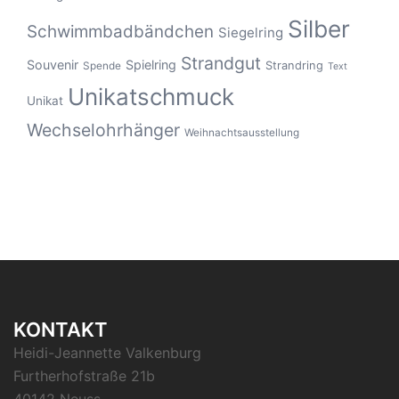
Silber
Schwimmbadbändchen
Siegelring
Strandgut
Souvenir
Spielring
Strandring
Spende
Text
Unikatschmuck
Unikat
Wechselohrhänger
Weihnachtsausstellung
KONTAKT
Heidi-Jeannette Valkenburg
Furtherhofstraße 21b