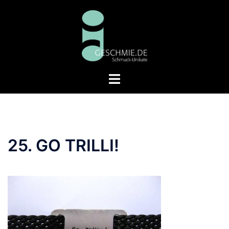
Zum
Inhalt
springen
Menü
umschalten
25. GO TRILLI!