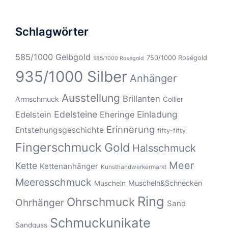
Schlagwörter
585/1000 Gelbgold
750/1000 Roségold
585/1000 Roségold
935/1000 Silber
Anhänger
Ausstellung
Brillanten
Armschmuck
Collier
Edelsteine
Einladung
Edelstein
Eheringe
Erinnerung
Entstehungsgeschichte
fifty-fifty
Fingerschmuck
Gold
Halsschmuck
Meer
Kette
Kettenanhänger
Kunsthandwerkermarkt
Meeresschmuck
Muscheln&Schnecken
Muscheln
Ring
Ohrschmuck
Ohrhänger
Sand
Schmuckunikate
Sandguss