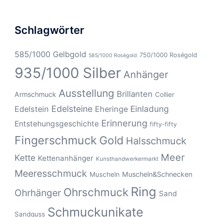
Schlagwörter
585/1000 Gelbgold
750/1000 Roségold
585/1000 Roségold
935/1000 Silber
Anhänger
Ausstellung
Brillanten
Armschmuck
Collier
Edelsteine
Einladung
Edelstein
Eheringe
Erinnerung
Entstehungsgeschichte
fifty-fifty
Fingerschmuck
Gold
Halsschmuck
Meer
Kette
Kettenanhänger
Kunsthandwerkermarkt
Meeresschmuck
Muscheln&Schnecken
Muscheln
Ring
Ohrschmuck
Ohrhänger
Sand
Schmuckunikate
Sandguss