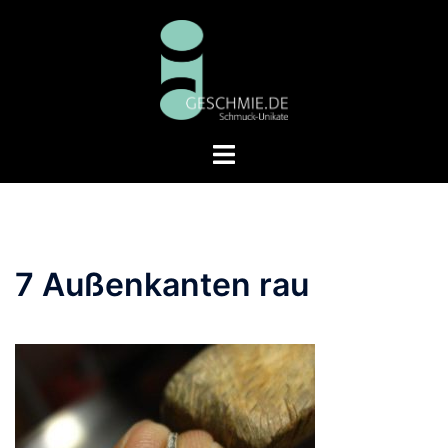
Zum
Inhalt
springen
Menü
umschalten
7 Außenkanten rau