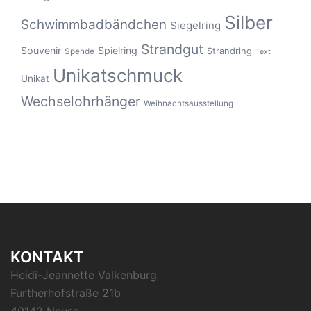
Silber
Schwimmbadbändchen
Siegelring
Strandgut
Souvenir
Spielring
Strandring
Spende
Text
Unikatschmuck
Unikat
Wechselohrhänger
Weihnachtsausstellung
KONTAKT
Heidi-Jeannette Valkenburg
Furtherhofstraße 21b