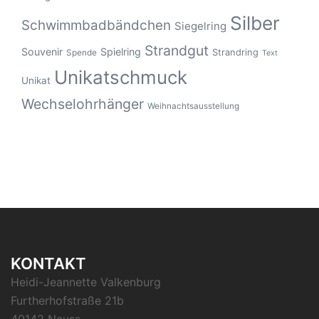
Silber
Schwimmbadbändchen
Siegelring
Strandgut
Souvenir
Spielring
Strandring
Spende
Text
Unikatschmuck
Unikat
Wechselohrhänger
Weihnachtsausstellung
KONTAKT
Heidi-Jeannette Valkenburg
Furtherhofstraße 21b