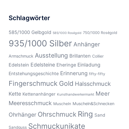
Schlagwörter
585/1000 Gelbgold
750/1000 Roségold
585/1000 Roségold
935/1000 Silber
Anhänger
Ausstellung
Brillanten
Armschmuck
Collier
Edelsteine
Einladung
Edelstein
Eheringe
Erinnerung
Entstehungsgeschichte
fifty-fifty
Fingerschmuck
Gold
Halsschmuck
Meer
Kette
Kettenanhänger
Kunsthandwerkermarkt
Meeresschmuck
Muscheln&Schnecken
Muscheln
Ring
Ohrschmuck
Ohrhänger
Sand
Schmuckunikate
Sandguss