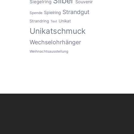
Silber
Siegelring
Souvenir
Strandgut
Spielring
Spende
Unikat
Strandring
Text
Unikatschmuck
Wechselohrhänger
Weihnachtsausstellung