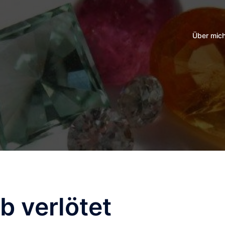
Über mic
b verlötet