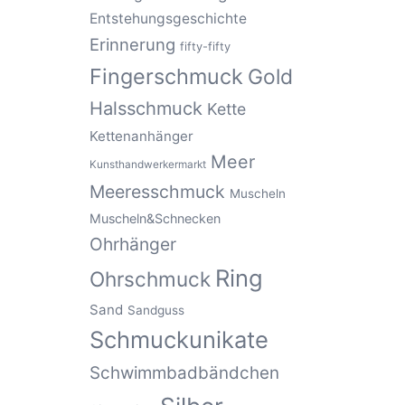
Entstehungsgeschichte
Erinnerung
fifty-fifty
Fingerschmuck
Gold
Halsschmuck
Kette
Kettenanhänger
Meer
Kunsthandwerkermarkt
Meeresschmuck
Muscheln
Muscheln&Schnecken
Ohrhänger
Ring
Ohrschmuck
Sand
Sandguss
Schmuckunikate
Schwimmbadbändchen