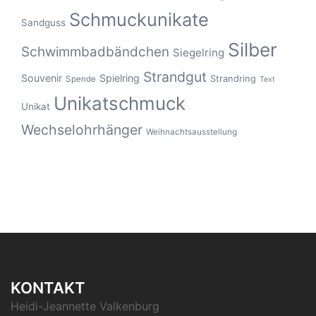
Schmuckunikate
Sandguss
Silber
Schwimmbadbändchen
Siegelring
Strandgut
Souvenir
Spielring
Strandring
Spende
Text
Unikatschmuck
Unikat
Wechselohrhänger
Weihnachtsausstellung
KONTAKT
Heidi-Jeannette Valkenburg