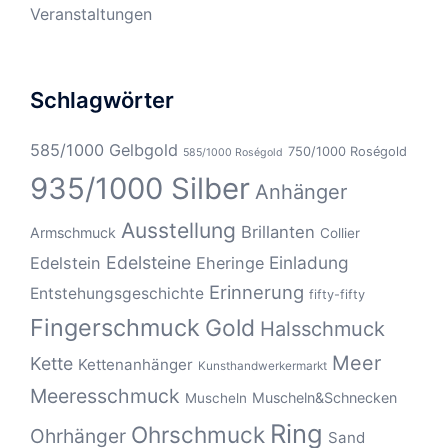
Veranstaltungen
Schlagwörter
585/1000 Gelbgold
750/1000 Roségold
585/1000 Roségold
935/1000 Silber
Anhänger
Ausstellung
Brillanten
Armschmuck
Collier
Edelsteine
Einladung
Edelstein
Eheringe
Erinnerung
Entstehungsgeschichte
fifty-fifty
Fingerschmuck
Gold
Halsschmuck
Meer
Kette
Kettenanhänger
Kunsthandwerkermarkt
Meeresschmuck
Muscheln&Schnecken
Muscheln
Ring
Ohrschmuck
Ohrhänger
Sand