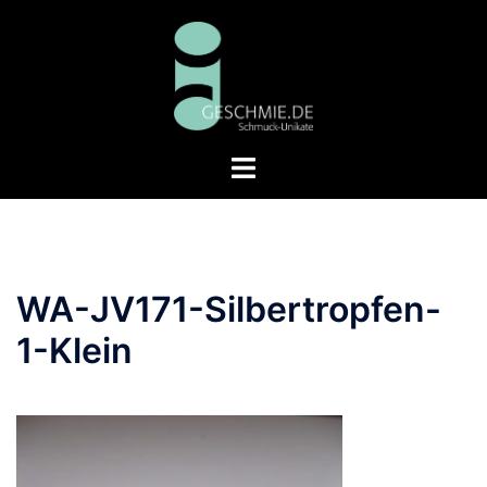
Zum
Inhalt
springen
Menü
umschalten
WA-JV171-Silbertropfen-
1-Klein