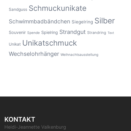
Schmuckunikate
Sandguss
Silber
Schwimmbadbändchen
Siegelring
Strandgut
Souvenir
Spielring
Strandring
Spende
Text
Unikatschmuck
Unikat
Wechselohrhänger
Weihnachtsausstellung
KONTAKT
Heidi-Jeannette Valkenburg