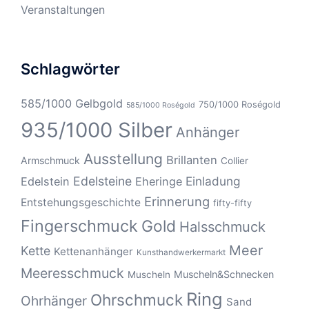
Veranstaltungen
Schlagwörter
585/1000 Gelbgold
750/1000 Roségold
585/1000 Roségold
935/1000 Silber
Anhänger
Ausstellung
Brillanten
Armschmuck
Collier
Edelsteine
Einladung
Edelstein
Eheringe
Erinnerung
Entstehungsgeschichte
fifty-fifty
Fingerschmuck
Gold
Halsschmuck
Meer
Kette
Kettenanhänger
Kunsthandwerkermarkt
Meeresschmuck
Muscheln&Schnecken
Muscheln
Ring
Ohrschmuck
Ohrhänger
Sand