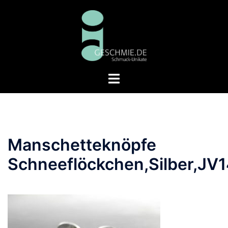
Zum
Inhalt
springen
Menü
umschalten
Manschetteknöpfe
Schneeflöckchen,Silber,JV