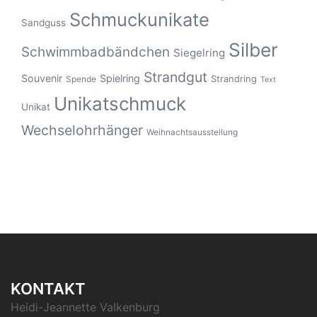
Schmuckunikate
Sandguss
Silber
Schwimmbadbändchen
Siegelring
Strandgut
Souvenir
Spielring
Strandring
Spende
Text
Unikatschmuck
Unikat
Wechselohrhänger
Weihnachtsausstellung
KONTAKT
Heidi-Jeannette Valkenburg