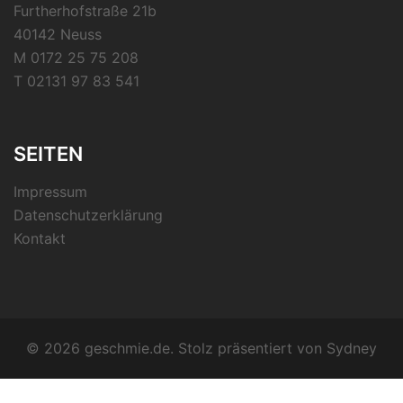
Furtherhofstraße 21b
40142 Neuss
M 0172 25 75 208
T 02131 97 83 541
SEITEN
Impressum
Datenschutzerklärung
Kontakt
© 2026 geschmie.de. Stolz präsentiert von
Sydney