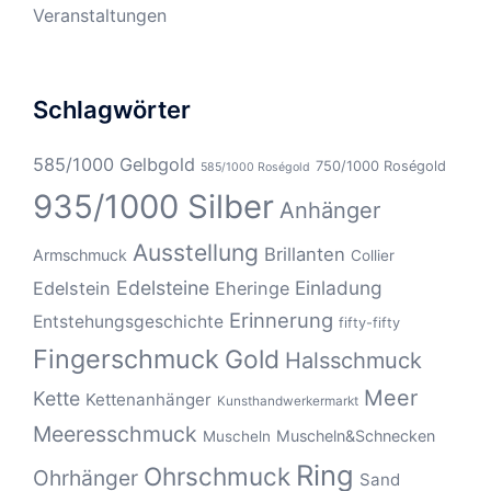
Veranstaltungen
Schlagwörter
585/1000 Gelbgold
750/1000 Roségold
585/1000 Roségold
935/1000 Silber
Anhänger
Ausstellung
Brillanten
Armschmuck
Collier
Edelsteine
Einladung
Edelstein
Eheringe
Erinnerung
Entstehungsgeschichte
fifty-fifty
Fingerschmuck
Gold
Halsschmuck
Meer
Kette
Kettenanhänger
Kunsthandwerkermarkt
Meeresschmuck
Muscheln&Schnecken
Muscheln
Ring
Ohrschmuck
Ohrhänger
Sand