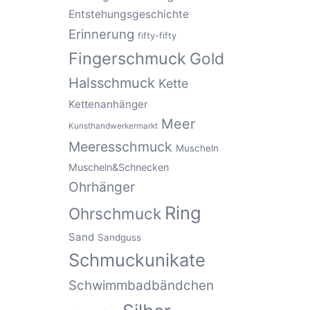
Entstehungsgeschichte
Erinnerung
fifty-fifty
Fingerschmuck
Gold
Halsschmuck
Kette
Kettenanhänger
Meer
Kunsthandwerkermarkt
Meeresschmuck
Muscheln
Muscheln&Schnecken
Ohrhänger
Ring
Ohrschmuck
Sand
Sandguss
Schmuckunikate
Schwimmbadbändchen