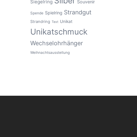
Silber
Siegelring
Souvenir
Strandgut
Spielring
Spende
Unikat
Strandring
Text
Unikatschmuck
Wechselohrhänger
Weihnachtsausstellung