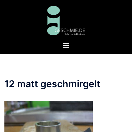
Zum
Inhalt
springen
Menü
umschalten
12 matt geschmirgelt