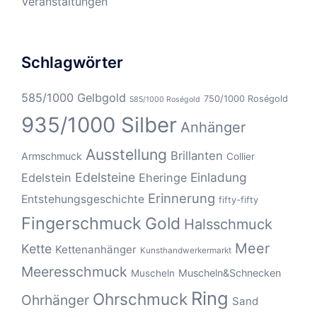
Veranstaltungen
Schlagwörter
585/1000 Gelbgold
750/1000 Roségold
585/1000 Roségold
935/1000 Silber
Anhänger
Ausstellung
Brillanten
Armschmuck
Collier
Edelsteine
Einladung
Edelstein
Eheringe
Erinnerung
Entstehungsgeschichte
fifty-fifty
Fingerschmuck
Gold
Halsschmuck
Meer
Kette
Kettenanhänger
Kunsthandwerkermarkt
Meeresschmuck
Muscheln&Schnecken
Muscheln
Ring
Ohrschmuck
Ohrhänger
Sand