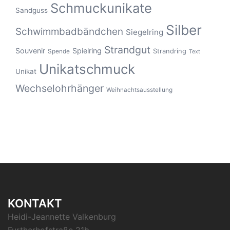
Schmuckunikate
Sandguss
Silber
Schwimmbadbändchen
Siegelring
Strandgut
Souvenir
Spielring
Strandring
Spende
Text
Unikatschmuck
Unikat
Wechselohrhänger
Weihnachtsausstellung
KONTAKT
Heidi-Jeannette Valkenburg