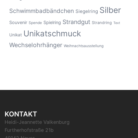
Silber
Schwimmbadbändchen
Siegelring
Strandgut
Souvenir
Spielring
Strandring
Spende
Text
Unikatschmuck
Unikat
Wechselohrhänger
Weihnachtsausstellung
KONTAKT
Heidi-Jeannette Valkenburg
Furtherhofstraße 21b