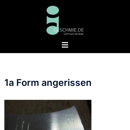
Zum
Inhalt
springen
Menü
umschalten
1a Form angerissen