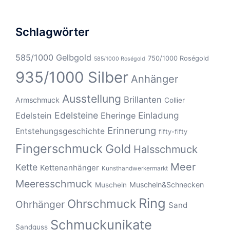
Schlagwörter
585/1000 Gelbgold
750/1000 Roségold
585/1000 Roségold
935/1000 Silber
Anhänger
Ausstellung
Brillanten
Armschmuck
Collier
Edelsteine
Einladung
Edelstein
Eheringe
Erinnerung
Entstehungsgeschichte
fifty-fifty
Fingerschmuck
Gold
Halsschmuck
Meer
Kette
Kettenanhänger
Kunsthandwerkermarkt
Meeresschmuck
Muscheln&Schnecken
Muscheln
Ring
Ohrschmuck
Ohrhänger
Sand
Schmuckunikate
Sandguss