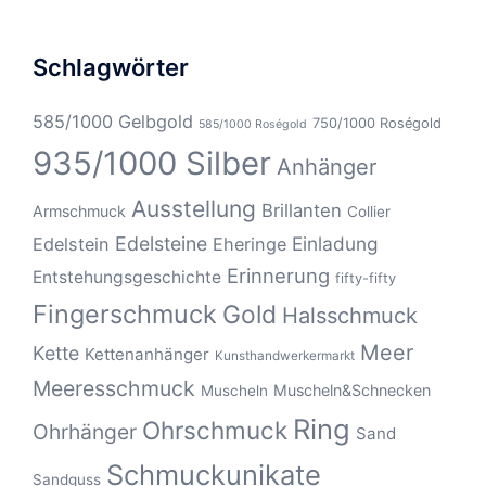
Schlagwörter
585/1000 Gelbgold
750/1000 Roségold
585/1000 Roségold
935/1000 Silber
Anhänger
Ausstellung
Brillanten
Armschmuck
Collier
Edelsteine
Einladung
Edelstein
Eheringe
Erinnerung
Entstehungsgeschichte
fifty-fifty
Fingerschmuck
Gold
Halsschmuck
Meer
Kette
Kettenanhänger
Kunsthandwerkermarkt
Meeresschmuck
Muscheln&Schnecken
Muscheln
Ring
Ohrschmuck
Ohrhänger
Sand
Schmuckunikate
Sandguss