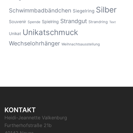
Silber
Schwimmbadbändchen
Siegelring
Strandgut
Souvenir
Spielring
Strandring
Spende
Text
Unikatschmuck
Unikat
Wechselohrhänger
Weihnachtsausstellung
KONTAKT
Heidi-Jeannette Valkenburg
Furtherhofstraße 21b