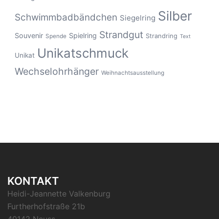
Silber
Schwimmbadbändchen
Siegelring
Strandgut
Souvenir
Spielring
Strandring
Spende
Text
Unikatschmuck
Unikat
Wechselohrhänger
Weihnachtsausstellung
KONTAKT
Heidi-Jeannette Valkenburg
Furtherhofstraße 21b