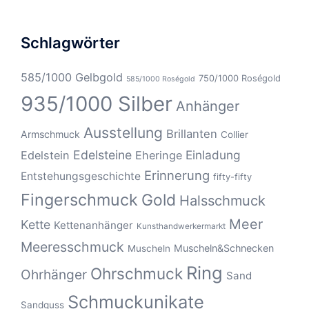
Schlagwörter
585/1000 Gelbgold
750/1000 Roségold
585/1000 Roségold
935/1000 Silber
Anhänger
Ausstellung
Brillanten
Armschmuck
Collier
Edelsteine
Einladung
Edelstein
Eheringe
Erinnerung
Entstehungsgeschichte
fifty-fifty
Fingerschmuck
Gold
Halsschmuck
Meer
Kette
Kettenanhänger
Kunsthandwerkermarkt
Meeresschmuck
Muscheln&Schnecken
Muscheln
Ring
Ohrschmuck
Ohrhänger
Sand
Schmuckunikate
Sandguss