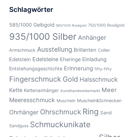
Schlagwörter
585/1000 Gelbgold
750/1000 Roségold
585/1000 Roségold
935/1000 Silber
Anhänger
Ausstellung
Brillanten
Armschmuck
Collier
Edelsteine
Einladung
Edelstein
Eheringe
Erinnerung
Entstehungsgeschichte
fifty-fifty
Fingerschmuck
Gold
Halsschmuck
Meer
Kette
Kettenanhänger
Kunsthandwerkermarkt
Meeresschmuck
Muscheln&Schnecken
Muscheln
Ring
Ohrschmuck
Ohrhänger
Sand
Schmuckunikate
Sandguss