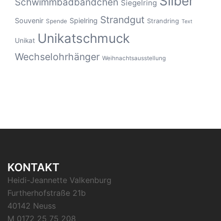
Silber
Schwimmbadbändchen
Siegelring
Strandgut
Souvenir
Spielring
Strandring
Spende
Text
Unikatschmuck
Unikat
Wechselohrhänger
Weihnachtsausstellung
KONTAKT
Heidi-Jeannette Valkenburg
Furtherhofstraße 21b
40142 Neuss
M 0172 25 75 208