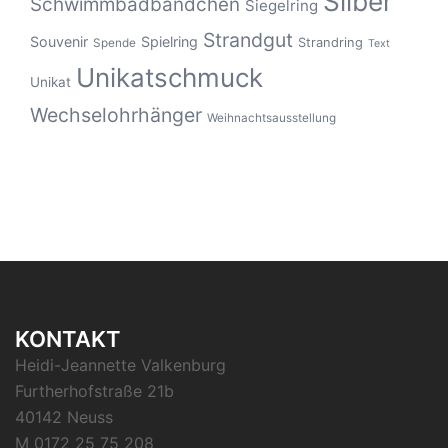
Silber
Schwimmbadbändchen
Siegelring
Strandgut
Souvenir
Spielring
Strandring
Spende
Text
Unikatschmuck
Unikat
Wechselohrhänger
Weihnachtsausstellung
KONTAKT
Heidi-Jeannette Valkenburg
Furtherhofstraße 21b
40142 Neuss
M 0172 25 75 208