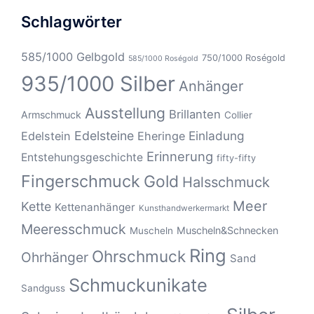
Schlagwörter
585/1000 Gelbgold
750/1000 Roségold
585/1000 Roségold
935/1000 Silber
Anhänger
Ausstellung
Brillanten
Armschmuck
Collier
Edelsteine
Einladung
Edelstein
Eheringe
Erinnerung
Entstehungsgeschichte
fifty-fifty
Fingerschmuck
Gold
Halsschmuck
Meer
Kette
Kettenanhänger
Kunsthandwerkermarkt
Meeresschmuck
Muscheln&Schnecken
Muscheln
Ring
Ohrschmuck
Ohrhänger
Sand
Schmuckunikate
Sandguss