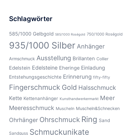
Schlagwörter
585/1000 Gelbgold
750/1000 Roségold
585/1000 Roségold
935/1000 Silber
Anhänger
Ausstellung
Brillanten
Armschmuck
Collier
Edelsteine
Einladung
Edelstein
Eheringe
Erinnerung
Entstehungsgeschichte
fifty-fifty
Fingerschmuck
Gold
Halsschmuck
Meer
Kette
Kettenanhänger
Kunsthandwerkermarkt
Meeresschmuck
Muscheln&Schnecken
Muscheln
Ring
Ohrschmuck
Ohrhänger
Sand
Schmuckunikate
Sandguss