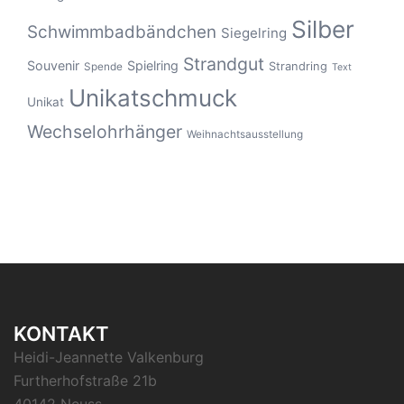
Silber
Schwimmbadbändchen
Siegelring
Strandgut
Souvenir
Spielring
Strandring
Spende
Text
Unikatschmuck
Unikat
Wechselohrhänger
Weihnachtsausstellung
KONTAKT
Heidi-Jeannette Valkenburg
Furtherhofstraße 21b