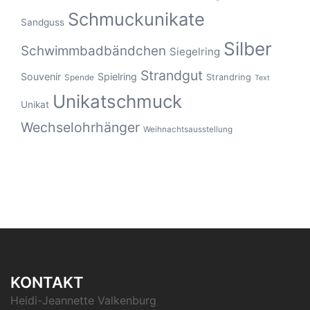
Schmuckunikate
Sandguss
Silber
Schwimmbadbändchen
Siegelring
Strandgut
Souvenir
Spielring
Strandring
Spende
Text
Unikatschmuck
Unikat
Wechselohrhänger
Weihnachtsausstellung
KONTAKT
Heidi-Jeannette Valkenburg