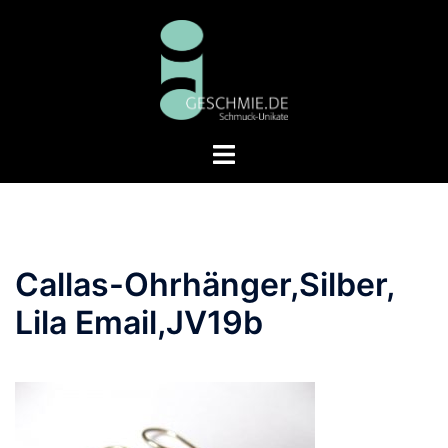
Zum
Inhalt
springen
Menü
umschalten
Callas-Ohrhänger,Silber,
Lila Email,JV19b