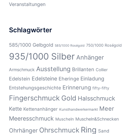
Veranstaltungen
Schlagwörter
585/1000 Gelbgold
750/1000 Roségold
585/1000 Roségold
935/1000 Silber
Anhänger
Ausstellung
Brillanten
Armschmuck
Collier
Edelsteine
Einladung
Edelstein
Eheringe
Erinnerung
Entstehungsgeschichte
fifty-fifty
Fingerschmuck
Gold
Halsschmuck
Meer
Kette
Kettenanhänger
Kunsthandwerkermarkt
Meeresschmuck
Muscheln&Schnecken
Muscheln
Ring
Ohrschmuck
Ohrhänger
Sand