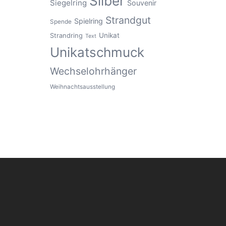
Silber
Siegelring
Souvenir
Strandgut
Spielring
Spende
Unikat
Strandring
Text
Unikatschmuck
Wechselohrhänger
Weihnachtsausstellung