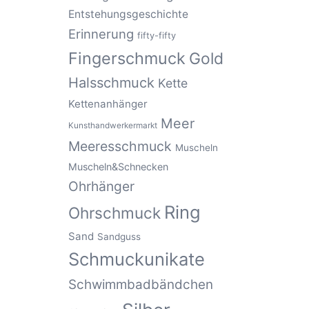
Entstehungsgeschichte
Erinnerung
fifty-fifty
Fingerschmuck
Gold
Halsschmuck
Kette
Kettenanhänger
Meer
Kunsthandwerkermarkt
Meeresschmuck
Muscheln
Muscheln&Schnecken
Ohrhänger
Ring
Ohrschmuck
Sand
Sandguss
Schmuckunikate
Schwimmbadbändchen