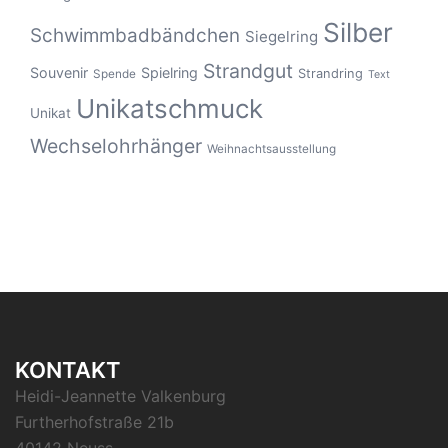
Silber
Schwimmbadbändchen
Siegelring
Strandgut
Souvenir
Spielring
Strandring
Spende
Text
Unikatschmuck
Unikat
Wechselohrhänger
Weihnachtsausstellung
KONTAKT
Heidi-Jeannette Valkenburg
Furtherhofstraße 21b