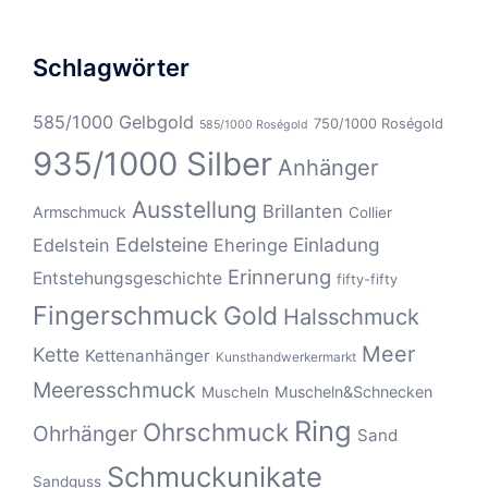
Schlagwörter
585/1000 Gelbgold
750/1000 Roségold
585/1000 Roségold
935/1000 Silber
Anhänger
Ausstellung
Brillanten
Armschmuck
Collier
Edelsteine
Einladung
Edelstein
Eheringe
Erinnerung
Entstehungsgeschichte
fifty-fifty
Fingerschmuck
Gold
Halsschmuck
Meer
Kette
Kettenanhänger
Kunsthandwerkermarkt
Meeresschmuck
Muscheln&Schnecken
Muscheln
Ring
Ohrschmuck
Ohrhänger
Sand
Schmuckunikate
Sandguss