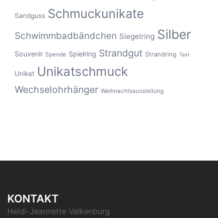
Schmuckunikate
Sandguss
Silber
Schwimmbadbändchen
Siegelring
Strandgut
Souvenir
Spielring
Strandring
Spende
Text
Unikatschmuck
Unikat
Wechselohrhänger
Weihnachtsausstellung
KONTAKT
Heidi-Jeannette Valkenburg