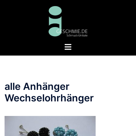
Zum
Inhalt
springen
Menü
umschalten
alle Anhänger
Wechselohrhänger