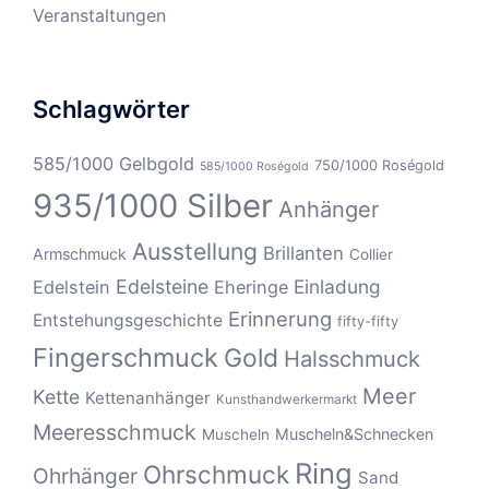
Veranstaltungen
Schlagwörter
585/1000 Gelbgold
750/1000 Roségold
585/1000 Roségold
935/1000 Silber
Anhänger
Ausstellung
Brillanten
Armschmuck
Collier
Edelsteine
Einladung
Edelstein
Eheringe
Erinnerung
Entstehungsgeschichte
fifty-fifty
Fingerschmuck
Gold
Halsschmuck
Meer
Kette
Kettenanhänger
Kunsthandwerkermarkt
Meeresschmuck
Muscheln&Schnecken
Muscheln
Ring
Ohrschmuck
Ohrhänger
Sand